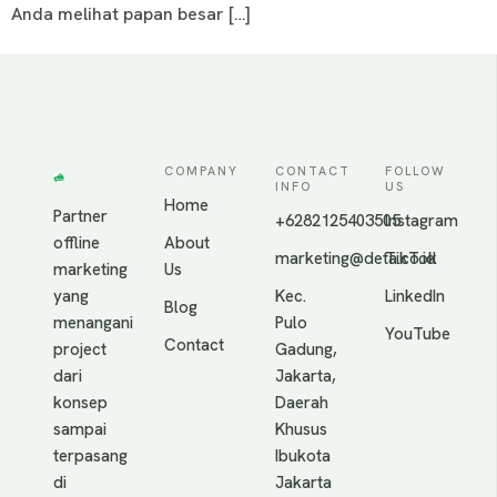
Anda melihat papan besar […]
COMPANY
CONTACT
FOLLOW
INFO
US
Home
Partner
+6282125403505
Instagram
offline
About
marketing@deta.co.id
TikTok
marketing
Us
yang
Kec.
LinkedIn
Blog
menangani
Pulo
YouTube
Contact
project
Gadung,
dari
Jakarta,
konsep
Daerah
sampai
Khusus
terpasang
Ibukota
di
Jakarta