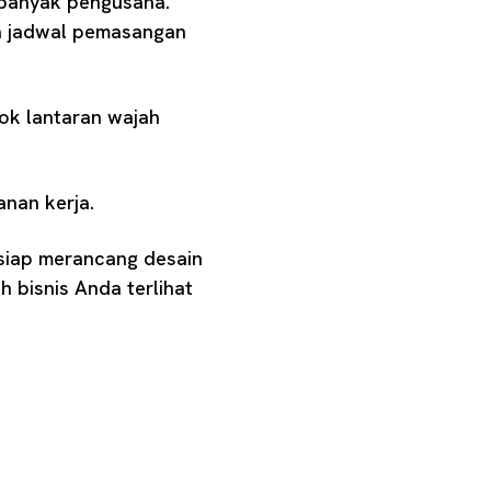
 banyak pengusaha.
ya jadwal pemasangan
lok lantaran wajah
nan kerja.
 siap merancang desain
h bisnis Anda terlihat