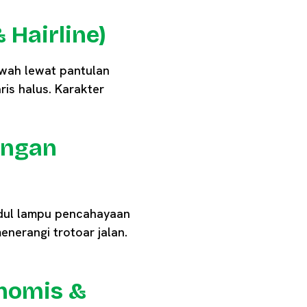
 Hairline)
mewah lewat pantulan
ris halus. Karakter
angan
odul lampu pencahayaan
nerangi trotoar jalan.
onomis &