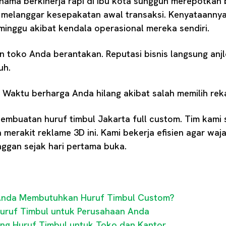
nama berkinerja rapi di ibu kota sungguh merepotkan
g melanggar kesepakatan awal transaksi. Kenyataann
minggu akibat kendala operasional mereka sendiri.
n toko Anda berantakan. Reputasi bisnis langsung anj
uh.
Waktu berharga Anda hilang akibat salah memilih reka
embuatan huruf timbul Jakarta full custom. Tim kami
merakit reklame 3D ini. Kami bekerja efisien agar waja
nggan sejak hari pertama buka.
Anda Membutuhkan Huruf Timbul Custom?
 Huruf Timbul untuk Perusahaan Anda
g Huruf Timbul untuk Toko dan Kantor