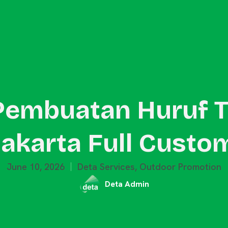
Outdoor Promotion
Event Activation
Merchandise
Blog
Pembuatan Huruf 
Jakarta Full Custo
June 10, 2026
Deta Services
,
Outdoor Promotion
Deta Admin