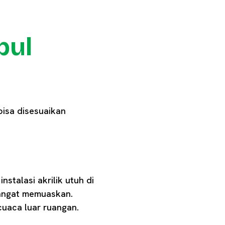
bul
bisa disesuaikan
stalasi akrilik utuh di
sangat memuaskan.
cuaca luar ruangan.