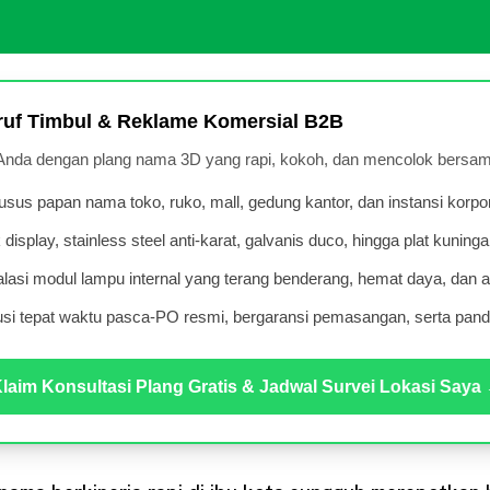
uf Timbul & Reklame Komersial B2B
 Anda dengan plang nama 3D yang rapi, kokoh, dan mencolok bersam
sus papan nama toko, ruko, mall, gedung kantor, dan instansi korpor
k display, stainless steel anti-karat, galvanis duco, hingga plat kuninga
alasi modul lampu internal yang terang benderang, hemat daya, dan a
i tepat waktu pasca-PO resmi, bergaransi pemasangan, serta pand
laim Konsultasi Plang Gratis & Jadwal Survei Lokasi Saya 