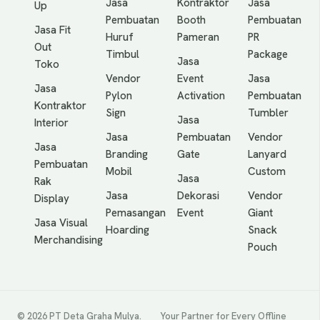
Jasa
Kontraktor
Jasa
Up
Pembuatan
Booth
Pembuatan
Jasa Fit
Huruf
Pameran
PR
Out
Timbul
Package
Jasa
Toko
Vendor
Event
Jasa
Jasa
Pylon
Activation
Pembuatan
Kontraktor
Sign
Tumbler
Jasa
Interior
Jasa
Pembuatan
Vendor
Jasa
Branding
Gate
Lanyard
Pembuatan
Mobil
Custom
Jasa
Rak
Jasa
Dekorasi
Vendor
Display
Pemasangan
Event
Giant
Jasa Visual
Hoarding
Snack
Merchandising
Pouch
© 2026 PT Deta Graha Mulya.
Your Partner for Every Offline