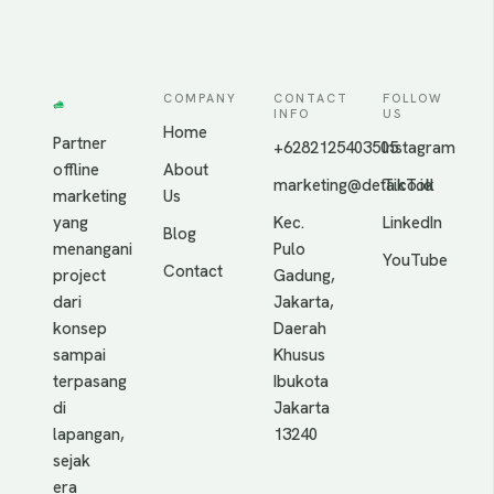
COMPANY
CONTACT
FOLLOW
INFO
US
Home
Partner
+6282125403505
Instagram
offline
About
marketing@deta.co.id
TikTok
marketing
Us
yang
Kec.
LinkedIn
Blog
menangani
Pulo
YouTube
Contact
project
Gadung,
dari
Jakarta,
konsep
Daerah
sampai
Khusus
terpasang
Ibukota
di
Jakarta
lapangan,
13240
sejak
era