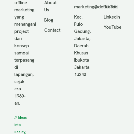
offline
About
marketing@deta.co.id
TikTok
marketing
Us
yang
Kec.
LinkedIn
Blog
menangani
Pulo
YouTube
Contact
project
Gadung,
dari
Jakarta,
konsep
Daerah
sampai
Khusus
terpasang
Ibukota
di
Jakarta
lapangan,
13240
sejak
era
1980-
an.
// Ideas
into
Reality,