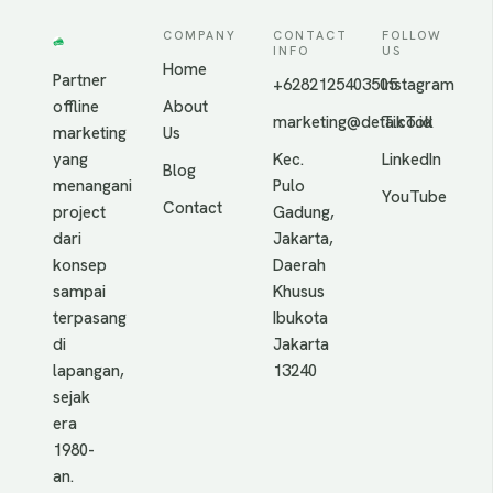
COMPANY
CONTACT
FOLLOW
INFO
US
Home
Partner
+6282125403505
Instagram
offline
About
marketing@deta.co.id
TikTok
marketing
Us
yang
Kec.
LinkedIn
Blog
menangani
Pulo
YouTube
Contact
project
Gadung,
dari
Jakarta,
konsep
Daerah
sampai
Khusus
terpasang
Ibukota
di
Jakarta
lapangan,
13240
sejak
era
1980-
an.