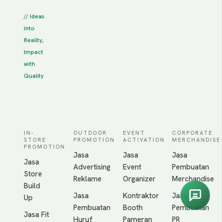
// Ideas
into
Reality,
Impact
with
Quality
IN-
OUTDOOR
EVENT
CORPORATE
STORE
PROMOTION
ACTIVATION
MERCHANDISE
PROMOTION
Jasa
Jasa
Jasa
Jasa
Advertising
Event
Pembuatan
Store
Reklame
Organizer
Merchandise
Build
Jasa
Kontraktor
Jasa
Up
Pembuatan
Booth
Pembuatan
Jasa Fit
Huruf
Pameran
PR