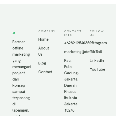
COMPANY
CONTACT
FOLLOW
INFO
US
Home
Partner
+6282125403505
Instagram
offline
About
marketing@deta.co.id
TikTok
marketing
Us
yang
Kec.
LinkedIn
Blog
menangani
Pulo
YouTube
Contact
project
Gadung,
dari
Jakarta,
konsep
Daerah
sampai
Khusus
terpasang
Ibukota
di
Jakarta
lapangan,
13240