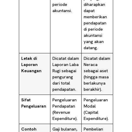
periode
diharapkan
akuntansi.
dapat
memberikan
pendapatan
di periode
akuntansi
yang akan
datang.
Letak di
Dicatat dalam
Dicatat dalam
Laporan
Laporan Laba
Neraca
Keuangan
Rugi sebagai
sebagai aset
pengurang
(hingga masa
dari total
berlakunya
pendapatan.
berakhir).
Sifat
Pengeluaran
Pengeluaran
Pengeluaran
Pendapatan
Modal
(Revenue
(Capital
Expenditure).
Expenditure).
Contoh
Gaji bulanan,
Pembelian