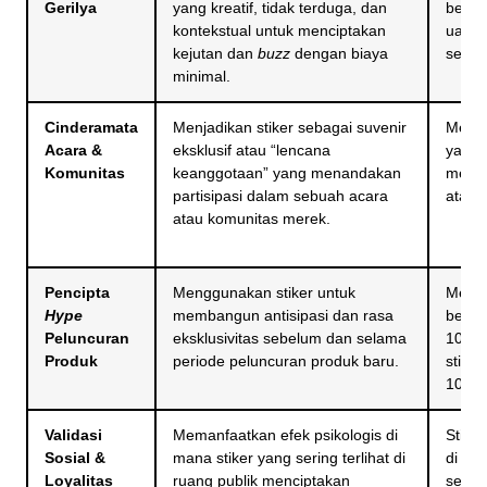
Gerilya
yang kreatif, tidak terduga, dan
berbe
kontekstual untuk menciptakan
uap ja
kejutan dan
buzz
dengan biaya
sepert
minimal.
Cinderamata
Menjadikan stiker sebagai suvenir
Membe
Acara &
eksklusif atau “lencana
yang 
Komunitas
keanggotaan” yang menandakan
meng
partisipasi dalam sebuah acara
atau 
atau komunitas merek.
Pencipta
Menggunakan stiker untuk
Menye
Hype
membangun antisipasi dan rasa
bertu
Peluncuran
eksklusivitas sebelum dan selama
10.10
Produk
periode peluncuran produk baru.
stike
100 p
Validasi
Memanfaatkan efek psikologis di
Stiker
Sosial &
mana stiker yang sering terlihat di
di ba
Loyalitas
ruang publik menciptakan
secar