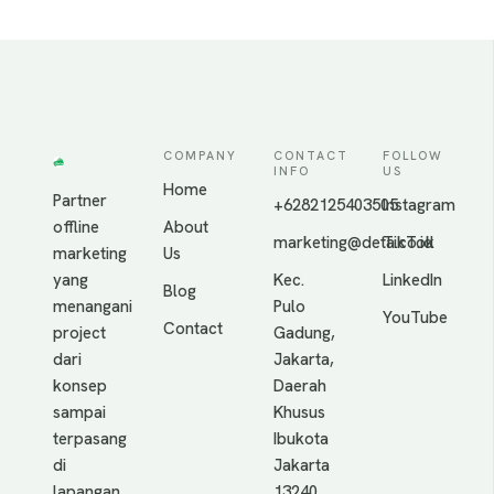
COMPANY
CONTACT
FOLLOW
INFO
US
Home
Partner
+6282125403505
Instagram
offline
About
marketing@deta.co.id
TikTok
marketing
Us
yang
Kec.
LinkedIn
Blog
menangani
Pulo
YouTube
Contact
project
Gadung,
dari
Jakarta,
konsep
Daerah
sampai
Khusus
terpasang
Ibukota
di
Jakarta
lapangan,
13240