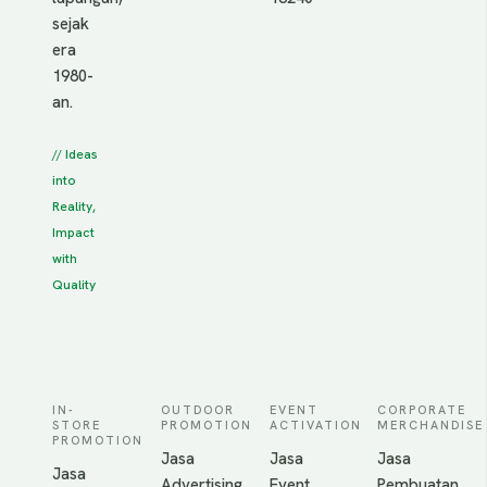
sejak
era
1980-
an.
// Ideas
into
Reality,
Impact
with
Quality
IN-
OUTDOOR
EVENT
CORPORATE
STORE
PROMOTION
ACTIVATION
MERCHANDISE
PROMOTION
Jasa
Jasa
Jasa
Jasa
Advertising
Event
Pembuatan