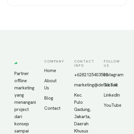
COMPANY
CONTACT
FOLLOW
INFO
US
Home
Partner
+6282125403505
Instagram
offline
About
marketing@deta.co.id
TikTok
marketing
Us
yang
Kec.
LinkedIn
Blog
menangani
Pulo
YouTube
Contact
project
Gadung,
dari
Jakarta,
konsep
Daerah
sampai
Khusus