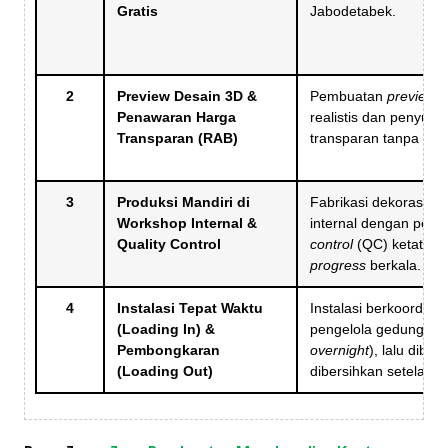
Gratis
Jabodetabek.
2
Preview Desain 3D &
Pembuatan
preview
d
Penawaran Harga
realistis dan penyus
Transparan (RAB)
transparan tanpa bia
3
Produksi Mandiri di
Fabrikasi dekorasi di
Workshop Internal &
internal dengan pen
Quality Control
control
(QC) ketat da
progress
berkala.
4
Instalasi Tepat Waktu
Instalasi berkoordina
(Loading In) &
pengelola gedung (te
Pembongkaran
overnight
), lalu dibo
(Loading Out)
dibersihkan setelah
c