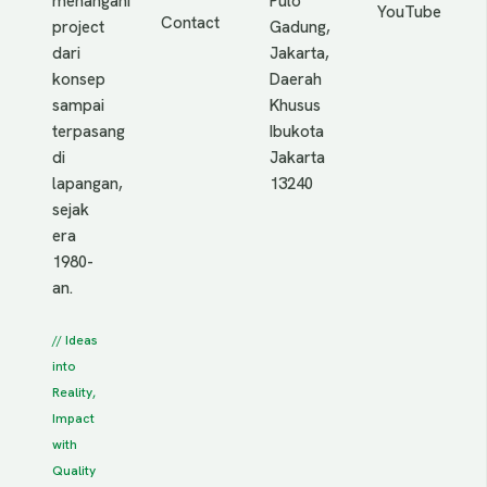
menangani
Pulo
YouTube
Contact
project
Gadung,
dari
Jakarta,
konsep
Daerah
sampai
Khusus
terpasang
Ibukota
di
Jakarta
lapangan,
13240
sejak
era
1980-
an.
// Ideas
into
Reality,
Impact
with
Quality