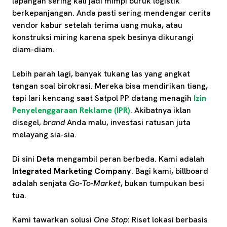
lapangan sering kali jadi mimpi buruk logistik
berkepanjangan. Anda pasti sering mendengar cerita
vendor kabur setelah terima uang muka, atau
konstruksi miring karena spek besinya dikurangi
diam-diam.
Lebih parah lagi, banyak tukang las yang angkat
tangan soal birokrasi. Mereka bisa mendirikan tiang,
tapi lari kencang saat Satpol PP datang menagih
Izin
Penyelenggaraan Reklame (IPR)
. Akibatnya iklan
disegel,
brand
Anda malu, investasi ratusan juta
melayang sia-sia.
Di sini
Deta
mengambil peran berbeda. Kami adalah
Integrated Marketing Company
. Bagi kami, billboard
adalah senjata
Go-To-Market
, bukan tumpukan besi
tua.
Kami tawarkan solusi
One Stop
: Riset lokasi berbasis