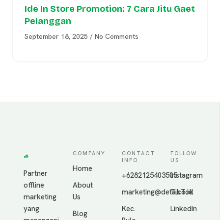
Ide In Store Promotion: 7 Cara Jitu Gaet
Pelanggan
September 18, 2025
No Comments
COMPANY
CONTACT
FOLLOW
INFO
US
Home
Partner
+6282125403505
Instagram
offline
About
marketing@deta.co.id
TikTok
marketing
Us
yang
Kec.
LinkedIn
Blog