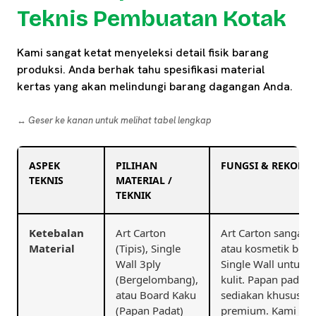
Teknis Pembuatan Kotak
Kami sangat ketat menyeleksi detail fisik barang
produksi. Anda berhak tahu spesifikasi material
kertas yang akan melindungi barang dagangan Anda.
↔️ Geser ke kanan untuk melihat tabel lengkap
ASPEK
PILIHAN
FUNGSI & REKOME
TEKNIS
MATERIAL /
TEKNIK
Ketebalan
Art Carton
Art Carton sangat c
Material
(Tipis), Single
atau kosmetik berb
Wall 3ply
Single Wall untuk 
(Bergelombang),
kulit. Papan padat
atau Board Kaku
sediakan khusus ba
(Papan Padat)
premium. Kami men