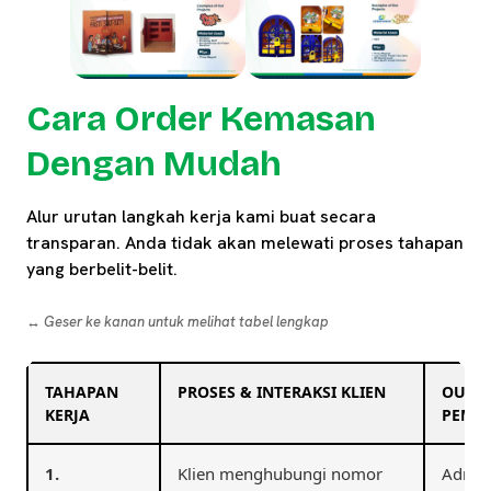
Cara Order Kemasan
Dengan Mudah
Alur urutan langkah kerja kami buat secara
transparan. Anda tidak akan melewati proses tahapan
yang berbelit-belit.
↔️ Geser ke kanan untuk melihat tabel lengkap
TAHAPAN
PROSES & INTERAKSI KLIEN
OUTPU
KERJA
PEMB
1.
Klien menghubungi nomor
Admin