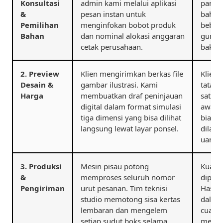
Konsultasi
admin kami melalui aplikasi
pandua
&
pesan instan untuk
bahan 
Pemilihan
menginfokan bobot produk
bebas
Bahan
dan nominal alokasi anggaran
guna m
cetak perusahaan.
baku y
2. Preview
Klien mengirimkan berkas file
Klien 
Desain &
gambar ilustrasi. Kami
tata l
Harga
membuatkan draf peninjauan
satu k
digital dalam format simulasi
awal b
tiga dimensi yang bisa dilihat
biaya 
langsung lewat layar ponsel.
dilanj
uang 
3. Produksi
Mesin pisau potong
Kualit
&
memproses seluruh nomor
diperik
Pengiriman
urut pesanan. Tim teknisi
Hasil 
studio memotong sisa kertas
dalam 
lembaran dan mengelem
cuaca,
setiap sudut boks selama
menuj