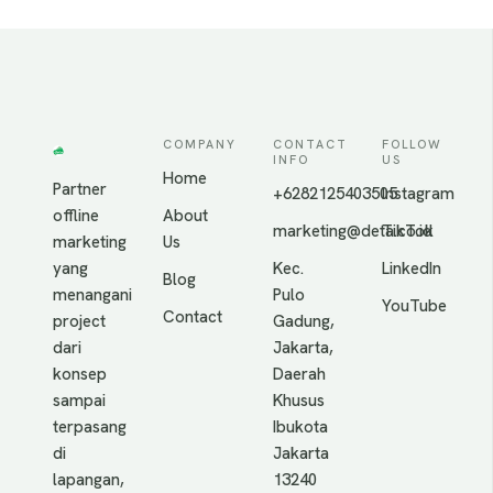
COMPANY
CONTACT
FOLLOW
INFO
US
Home
Partner
+6282125403505
Instagram
offline
About
marketing@deta.co.id
TikTok
marketing
Us
yang
Kec.
LinkedIn
Blog
menangani
Pulo
YouTube
Contact
project
Gadung,
dari
Jakarta,
konsep
Daerah
sampai
Khusus
terpasang
Ibukota
di
Jakarta
lapangan,
13240