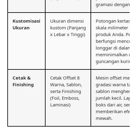
gramasi dengan be
Kustomisasi
Ukuran dimensi
Potongan kertas dib
Ukuran
kustom (Panjang
skala milimeter men
x Lebar x Tinggi)
produk Anda. Pengu
berfungsi mencega
longgar di dalam b
meminimalkan risik
guncangan kurir pe
Cetak &
Cetak Offset 8
Mesin offset mengh
Finishing
Warna, Sablon,
gradasi warna taja
serta Finishing
sablon menghemat 
(Foil, Emboss,
jumlah kecil. Lapis
Laminasi)
boks dari air, seme
memberikan efek l
mewah.