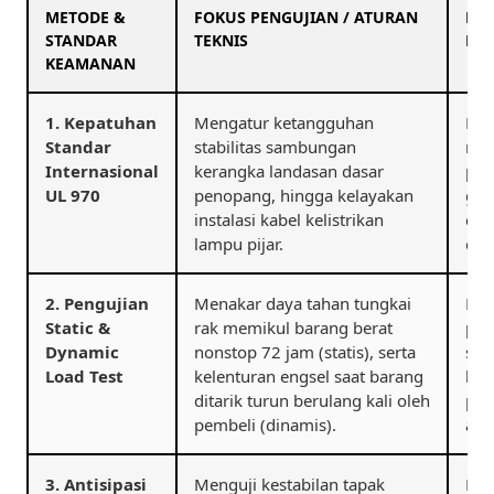
METODE &
FOKUS PENGUJIAN / ATURAN
DA
STANDAR
TEKNIS
BIS
KEAMANAN
1. Kepatuhan
Mengatur ketangguhan
Men
Standar
stabilitas sambungan
mer
Internasional
kerangka landasan dasar
pas
UL 970
penopang, hingga kelayakan
gan
instalasi kabel kelistrikan
ced
lampu pijar.
dal
2. Pengujian
Menakar daya tahan tungkai
Men
Static &
rak memikul barang berat
pat
Dynamic
nonstop 72 jam (statis), serta
seb
Load Test
kelenturan engsel saat barang
lan
ditarik turun berulang kali oleh
paj
pembeli (dinamis).
amb
3. Antisipasi
Menguji kestabilan tapak
Men