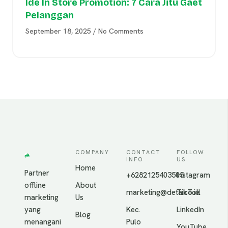
Ide In Store Promotion: 7 Cara Jitu Gaet
Pelanggan
September 18, 2025
No Comments
COMPANY
CONTACT
FOLLOW
INFO
US
Home
Partner
+6282125403505
Instagram
offline
About
marketing@deta.co.id
TikTok
marketing
Us
yang
Kec.
LinkedIn
Blog
menangani
Pulo
YouTube