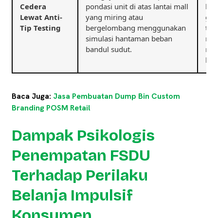
Cedera
pondasi unit di atas lantai mall
bot
Lewat Anti-
yang miring atau
gam
Tip Testing
bergelombang menggunakan
tum
simulasi hantaman beban
men
bandul sudut.
mel
lew
Baca Juga:
Jasa Pembuatan Dump Bin Custom
Branding POSM Retail
Dampak Psikologis
Penempatan FSDU
Terhadap Perilaku
Belanja Impulsif
Konsumen