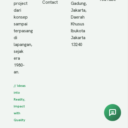
Contact
project
Gadung,
dari
Jakarta,
konsep
Daerah
sampai
Khusus
terpasang
Ibukota
di
Jakarta
lapangan,
13240
sejak
era
1980-
an.
// Ideas
into
Reality,
Impact
with
Quality