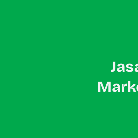
Home
About Us
In-Store Promotion
Jas
Marke