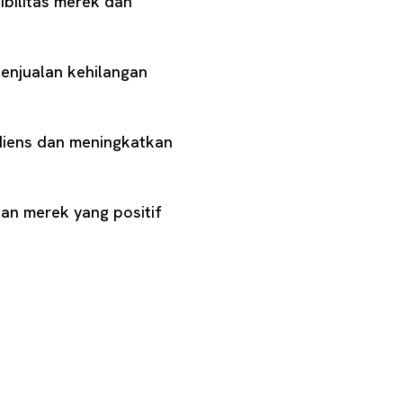
bilitas merek dan
penjualan kehilangan
udiens dan meningkatkan
an merek yang positif