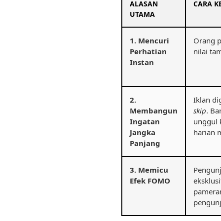
ALASAN
CARA K
UTAMA
1. Mencuri
Orang p
Perhatian
nilai t
Instan
2.
Iklan d
Membangun
skip
. Ba
Ingatan
unggul 
Jangka
harian 
Panjang
3. Memicu
Pengunj
Efek FOMO
eksklusi
pameran
pengunj