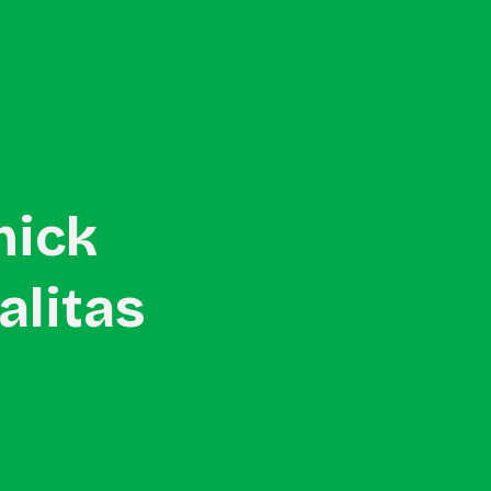
Konsultasikan Project →
mick
alitas