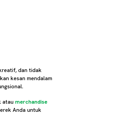
reatif, dan tidak
takan kesan mendalam
ngsional.
k
atau
merchandise
merek Anda untuk