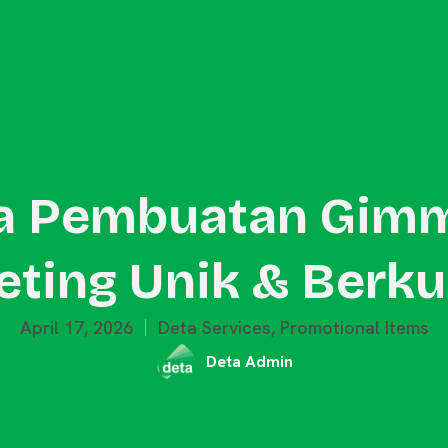
Outdoor Promotion
Event Activation
Merchandise
Blog
a Pembuatan Gim
ting Unik & Berku
April 17, 2026
Deta Services
,
Promotional Items
Deta Admin