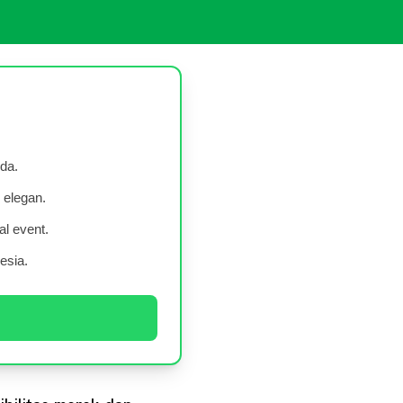
da.
 elegan.
l event.
esia.