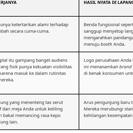
ERJANYA
HASIL NYATA DI LAPA
unya ketertarikan alami terhadap
Benda fungsional seper
ambah secara cuma-cuma.
sanggup menyetop lan
mengarahkan pandanga
menuju
booth
Anda.
igital itu gampang banget audiens
Logo perusahaan Anda b
rang fisik punya kekuatan visibilitas
ini menanamkan
brand
karena masuk ke dalam rutinitas
di benak konsumen unt
mereka.
ung yang menenteng tas serut
Arus pengunjung baru te
f dari meja Anda untuk keliling
Mereka merubungi stan
 bakal memancing rasa kepo
kehilangan kesempatan 
ung lain.