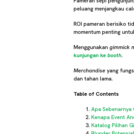
Pameran sepi pengunjung
peluang menjangkau cal
ROI pameran berisiko ti
momentum penting untuk
Menggunakan
gimmick 
kunjungan ke
booth
.
Merchandise
yang fungs
dan tahan lama.
Table of Contents
Apa Sebenarnya 
Kenapa Event An
Katalog Pilihan 
Blunder Potensia