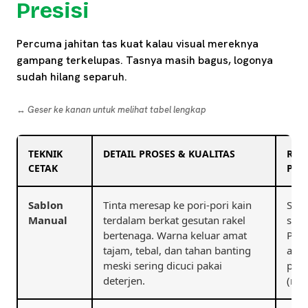
Presisi
Percuma jahitan tas kuat kalau visual mereknya
gampang terkelupas. Tasnya masih bagus, logonya
sudah hilang separuh.
↔️ Geser ke kanan untuk melihat tabel lengkap
TEKNIK
DETAIL PROSES & KUALITAS
REK
CETAK
PEN
Sablon
Tinta meresap ke pori-pori kain
Sang
Manual
terdalam berkat gesutan rakel
satu
bertenaga. Warna keluar amat
Pili
tajam, tebal, dan tahan banting
angg
meski sering dicuci pakai
pesa
deterjen.
(rib