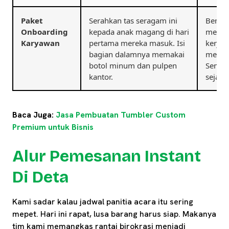
Paket
Serahkan tas seragam ini
Benda 
Onboarding
kepada anak magang di hari
memili
Karyawan
pertama mereka masuk. Isi
kerja 
bagian dalamnya memakai
merasa
botol minum dan pulpen
Seman
kantor.
sejak 
Baca Juga:
Jasa Pembuatan Tumbler Custom
Premium untuk Bisnis
Alur Pemesanan Instant
Di Deta
Kami sadar kalau jadwal panitia acara itu sering
mepet. Hari ini rapat, lusa barang harus siap. Makanya
tim kami memangkas rantai birokrasi menjadi