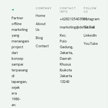
COMPANY
CONTACT
FOLLOW
INFO
US
Home
Partner
+6282125403505
Instagram
offline
About
marketing@deta.co.id
TikTok
marketing
Us
yang
Kec.
LinkedIn
Blog
menangani
Pulo
YouTube
Contact
project
Gadung,
dari
Jakarta,
konsep
Daerah
sampai
Khusus
terpasang
Ibukota
di
Jakarta
lapangan,
13240
sejak
era
1980-
an.