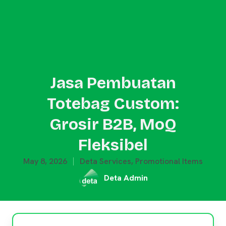
Jasa Pembuatan
Totebag Custom:
Grosir B2B, MoQ
Fleksibel
May 8, 2026
Deta Services
,
Promotional Items
Deta Admin