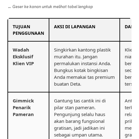
↔️ Geser ke kanan untuk melihat tabel lengkap
TUJUAN
AKSI DI LAPANGAN
DAMPA
PENGGUNAAN
Wadah
Singkirkan kantong plastik
Klien 
Eksklusif
murahan itu. Jangan
niat b
Klien VIP
permalukan instansi Anda.
berkel
Bungkus kotak bingkisan
secara
Anda memakai tas premium
berhar
buatan Deta.
terseb
Gimmick
Gantung tas cantik ini di
Antrea
Penarik
pilar stan pameran.
terben
Pameran
Pengunjung selalu haus
rela m
akan barang fungsional
pribad
gratisan, jadi jadikan ini
memba
sebagai umpan utama.
gratis.