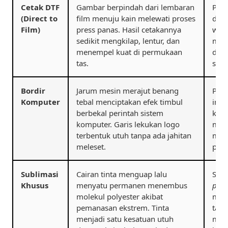
Cetak DTF
Gambar berpindah dari lembaran
Pali
(Direct to
film menuju kain melewati proses
desa
Film)
press panas. Hasil cetakannya
war
sedikit mengkilap, lentur, dan
mem
menempel kuat di permukaan
dire
tas.
seca
Bordir
Jarum mesin merajut benang
Pili
Komputer
tebal menciptakan efek timbul
inte
berbekal perintah sistem
kant
komputer. Garis lekukan logo
mewa
terbentuk utuh tanpa ada jahitan
men
meleset.
para
Sublimasi
Cairan tinta menguap lalu
Solu
Khusus
menyatu permanen menembus
prin
molekul polyester akibat
mewa
pemanasan ekstrem. Tinta
tas 
menjadi satu kesatuan utuh
mema