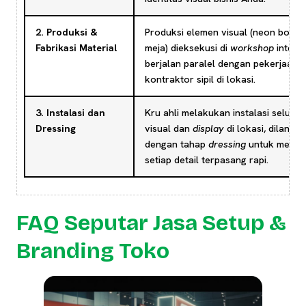
2. Produksi &
Produksi elemen visual (neon box, r
Fabrikasi Material
meja) dieksekusi di
workshop
interna
berjalan paralel dengan pekerjaan
kontraktor sipil di lokasi.
3. Instalasi dan
Kru ahli melakukan instalasi seluru
Dressing
visual dan
display
di lokasi, dilanjut
dengan tahap
dressing
untuk memas
setiap detail terpasang rapi.
FAQ Seputar Jasa Setup &
Branding Toko