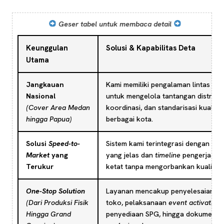
Geser tabel untuk membaca detail
Keunggulan
Solusi & Kapabilitas Deta
Utama
Jangkauan
Kami memiliki pengalaman lintas wil
Nasional
untuk mengelola tantangan distribus
(Cover Area Medan
koordinasi, dan standarisasi kualitas
hingga Papua)
berbagai kota.
Solusi
Speed-to-
Sistem kami terintegrasi dengan alur
Market
yang
yang jelas dan
timeline
pengerjaan 
Terukur
ketat tanpa mengorbankan kualitas.
One-Stop Solution
Layanan mencakup penyelesaian vi
(Dari Produksi Fisik
toko, pelaksanaan
event activation
,
Hingga Grand
penyediaan SPG, hingga dokumentas