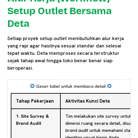
Setup Outlet Bersama
Deta
Setiap proyek setup
outlet
membutuhkan alur kerja
yang rapi agar hasilnya sesuai standar dan selesai
tepat waktu. Deta memproses secara terstruktur
sejak tahap awal hingga toko benar benar siap
beroperasi.
Geser tabel untuk membaca detail
Tahap Pekerjaan
Aktivitas Kunci Deta
1. Site Survey &
Tim melakukan
site survey
untuk m
Brand Audit
dimensi ruang secara detail, disusu
brand audit
untuk memahami standa
identitas visual bisnis Anda.