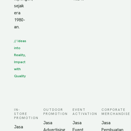
sejak
era
1980-
an.
// Ideas
into
Reality,
Impact
with
Quality
IN-
OUTDOOR
EVENT
CORPORATE
STORE
PROMOTION
ACTIVATION
MERCHANDISE
PROMOTION
Jasa
Jasa
Jasa
Jasa
Advertising
Event
Pembuatan