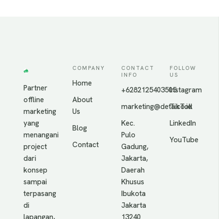
COMPANY
CONTACT
FOLLOW
INFO
US
Home
Partner
+6282125403505
Instagram
offline
About
marketing@deta.co.id
TikTok
marketing
Us
yang
Kec.
LinkedIn
Blog
menangani
Pulo
YouTube
Contact
project
Gadung,
dari
Jakarta,
konsep
Daerah
sampai
Khusus
terpasang
Ibukota
di
Jakarta
lapangan,
13240