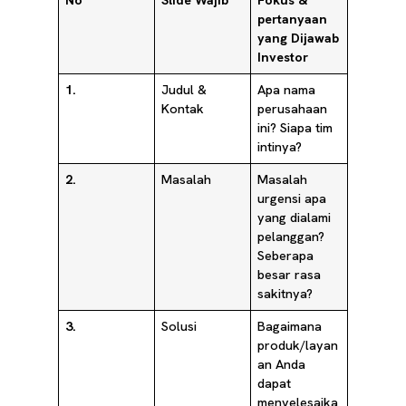
No
Slide Wajib
Fokus &
pertanyaan
yang Dijawab
Investor
1.
Judul &
Apa nama
Kontak
perusahaan
ini? Siapa tim
intinya?
2.
Masalah
Masalah
urgensi apa
yang dialami
pelanggan?
Seberapa
besar rasa
sakitnya?
3.
Solusi
Bagaimana
produk/layan
an Anda
dapat
menyelesaika