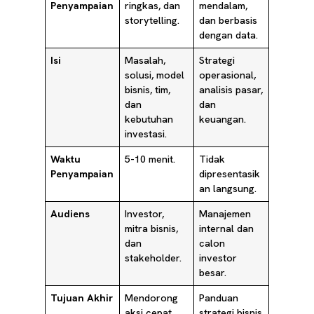
Penyampaian
ringkas, dan
mendalam,
storytelling.
dan berbasis
dengan data.
Isi
Masalah,
Strategi
solusi, model
operasional,
bisnis, tim,
analisis pasar,
dan
dan
kebutuhan
keuangan.
investasi.
Waktu
5-10 menit.
Tidak
Penyampaian
dipresentasik
an langsung.
Audiens
Investor,
Manajemen
mitra bisnis,
internal dan
dan
calon
stakeholder.
investor
besar.
Tujuan Akhir
Mendorong
Panduan
aksi cepat
strategi bisnis