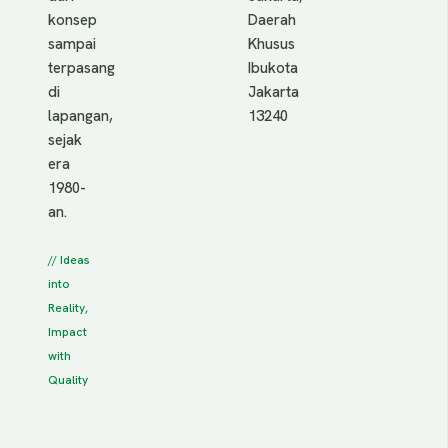
konsep
Daerah
sampai
Khusus
terpasang
Ibukota
di
Jakarta
lapangan,
13240
sejak
era
1980-
an.
// Ideas
into
Reality,
Impact
with
Quality