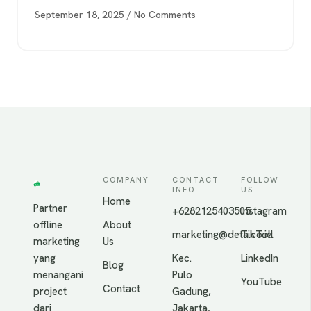
September 18, 2025
No Comments
COMPANY
CONTACT
FOLLOW
INFO
US
Home
Partner
+6282125403505
Instagram
offline
About
marketing@deta.co.id
TikTok
marketing
Us
yang
Kec.
LinkedIn
Blog
menangani
Pulo
YouTube
Contact
project
Gadung,
dari
Jakarta,