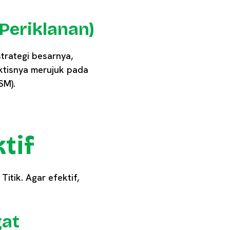
Periklanan)
strategi besarnya,
aktisnya merujuk pada
SM).
tif
itik. Agar efektif,
gat