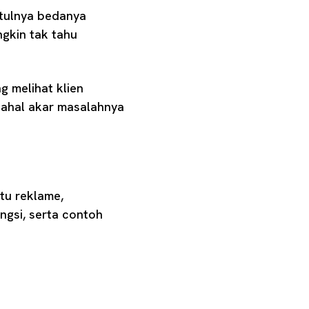
etulnya bedanya
ngkin tak tahu
ng melihat klien
dahal akar masalahnya
tu reklame,
gsi, serta contoh