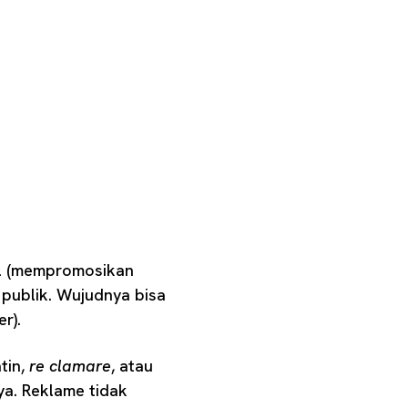
al (mempromosikan
 publik. Wujudnya bisa
r).
tin,
re clamare
, atau
nya. Reklame tidak