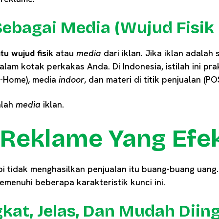
Sebagai Media (Wujud Fisik 
tu wujud fisik
atau
media
dari iklan. Jika iklan adalah 
alam kotak perkakas Anda. Di Indonesia, istilah ini pr
f-Home), media
indoor
, dan materi di titik penjualan (PO
alah
media
iklan.
i Reklame Yang Efek
i tidak menghasilkan penjualan itu buang-buang uang. T
menuhi beberapa karakteristik kunci ini.
gkat, Jelas, Dan Mudah Diin