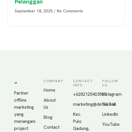
Pelanggan
September 18, 2025
No Comments
COMPANY
CONTACT
FOLLOW
INFO
US
Home
Partner
+6282125403505
Instagram
offline
About
marketing@deta.co.id
TikTok
marketing
Us
yang
Kec.
LinkedIn
Blog
menangani
Pulo
YouTube
Contact
project
Gadung,