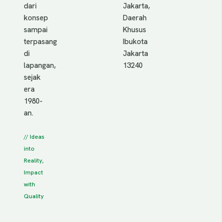
dari
Jakarta,
konsep
Daerah
sampai
Khusus
terpasang
Ibukota
di
Jakarta
lapangan,
13240
sejak
era
1980-
an.
// Ideas
into
Reality,
Impact
with
Quality