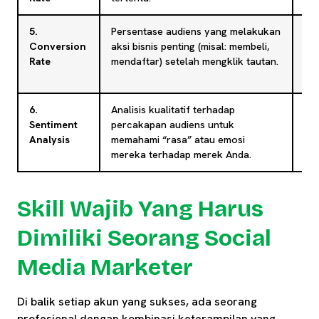
5.
Persentase audiens yang melakukan
Me
Conversion
aksi bisnis penting (misal: membeli,
me
Rate
mendaftar) setelah mengklik tautan.
med
nya
6.
Analisis kualitatif terhadap
Me
Sentiment
percakapan audiens untuk
se
Analysis
memahami “rasa” atau emosi
(po
mereka terhadap merek Anda.
se
Skill Wajib Yang Harus
Dimiliki Seorang Social
Media Marketer
Di balik setiap akun yang sukses, ada seorang
profesional dengan kombinasi keterampilan yang