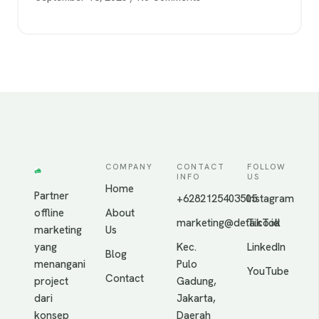
COMPANY
CONTACT
FOLLOW
INFO
US
Home
Partner
+6282125403505
Instagram
offline
About
marketing@deta.co.id
TikTok
marketing
Us
yang
Kec.
LinkedIn
Blog
menangani
Pulo
YouTube
Contact
project
Gadung,
dari
Jakarta,
konsep
Daerah