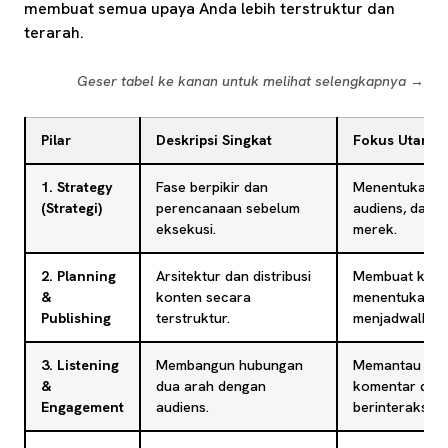
membuat semua upaya Anda lebih terstruktur dan
terarah.
Geser tabel ke kanan untuk melihat selengkapnya →
Pilar
Deskripsi Singkat
Fokus Utama
1. Strategy
Fase berpikir dan
Menentukan tuj
(Strategi)
perencanaan sebelum
audiens, dan 
eksekusi.
merek.
2. Planning
Arsitektur dan distribusi
Membuat kalen
&
konten secara
menentukan fr
Publishing
terstruktur.
menjadwalkan
3. Listening
Membangun hubungan
Memantau per
&
dua arah dengan
komentar dan 
Engagement
audiens.
berinteraksi ak