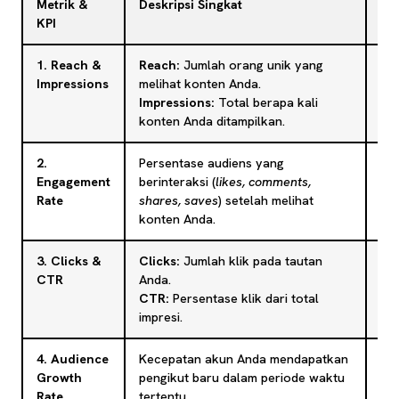
Metrik &
Deskripsi Singkat
Me
KPI
1. Reach &
Reach:
Jumlah orang unik yang
Me
Impressions
melihat konten Anda.
jan
Impressions:
Total berapa kali
And
konten Anda ditampilkan.
2.
Persentase audiens yang
Ini
Engagement
berinteraksi (
likes, comments,
me
Rate
shares, saves
) setelah melihat
da
konten Anda.
aud
3. Clicks &
Clicks:
Jumlah klik pada tautan
Me
CTR
Anda.
ko
CTR:
Persentase klik dari total
aud
impresi.
leb
4. Audience
Kecepatan akun Anda mendapatkan
Me
Growth
pengikut baru dalam periode waktu
ta
Rate
tertentu.
aud