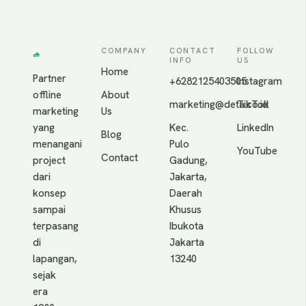
COMPANY
CONTACT
FOLLOW
INFO
US
Home
Partner
+6282125403505
Instagram
offline
About
marketing@deta.co.id
TikTok
marketing
Us
yang
Kec.
LinkedIn
Blog
menangani
Pulo
YouTube
Contact
project
Gadung,
dari
Jakarta,
konsep
Daerah
sampai
Khusus
terpasang
Ibukota
di
Jakarta
lapangan,
13240
sejak
era