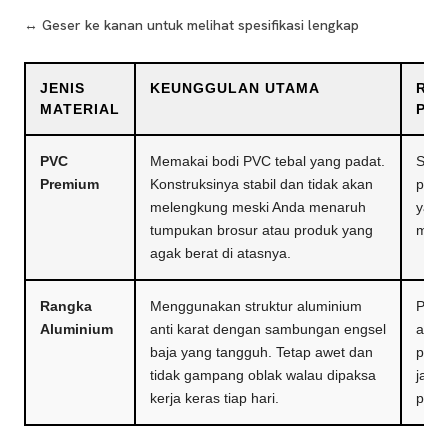
↔️ Geser ke kanan untuk melihat spesifikasi lengkap
JENIS
KEUNGGULAN UTAMA
REK
MATERIAL
PE
PVC
Memakai bodi PVC tebal yang padat.
Sang
Premium
Konstruksinya stabil dan tidak akan
pame
melengkung meski Anda menaruh
yang
tumpukan brosur atau produk yang
meja 
agak berat di atasnya.
Rangka
Menggunakan struktur aluminium
Pili
Aluminium
anti karat dengan sambungan engsel
aktiv
baja yang tangguh. Tetap awet dan
pada
tidak gampang oblak walau dipaksa
jadw
kerja keras tiap hari.
pinda