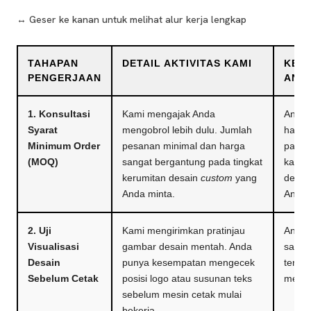
↔️ Geser ke kanan untuk melihat alur kerja lengkap
TAHAPAN
DETAIL AKTIVITAS KAMI
KEU
PENGERJAAN
AND
1. Konsultasi
Kami mengajak Anda
Anda 
Syarat
mengobrol lebih dulu. Jumlah
harga
Minimum Order
pesanan minimal dan harga
pas. 
(MOQ)
sangat bergantung pada tingkat
karen
kerumitan desain
custom
yang
denga
Anda minta.
Anda.
2. Uji
Kami mengirimkan pratinjau
Anda 
Visualisasi
gambar desain mentah. Anda
salah 
Desain
punya kesempatan mengecek
terpo
Sebelum Cetak
posisi logo atau susunan teks
melen
sebelum mesin cetak mulai
bekerja.