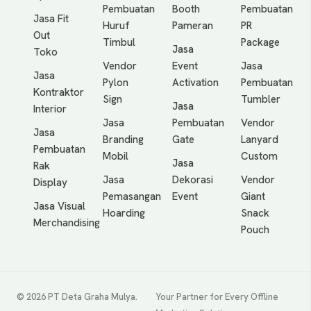
Pembuatan
Booth
Pembuatan
Jasa Fit
Huruf
Pameran
PR
Out
Timbul
Package
Jasa
Toko
Vendor
Event
Jasa
Jasa
Pylon
Activation
Pembuatan
Kontraktor
Sign
Tumbler
Jasa
Interior
Jasa
Pembuatan
Vendor
Jasa
Branding
Gate
Lanyard
Pembuatan
Mobil
Custom
Jasa
Rak
Jasa
Dekorasi
Vendor
Display
Pemasangan
Event
Giant
Jasa Visual
Hoarding
Snack
Merchandising
Pouch
© 2026 PT Deta Graha Mulya.
Your Partner for Every Offline