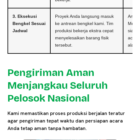
3. Eksekusi
Proyek Anda langsung masuk
Anda c
Bengkel Sesuai
ke antrean bengkel kami. Tim
Meja 
Jadwal
produksi bekerja ekstra cepat
siap 
menyelesaikan barang fisik
acara
tersebut.
alasan
Pengiriman Aman
Menjangkau Seluruh
Pelosok Nasional
Kami memastikan proses produksi berjalan teratur
agar pengiriman tepat waktu dan persiapan acara
Anda tetap aman tanpa hambatan.