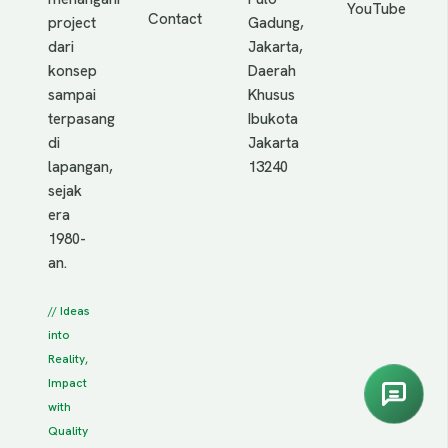
YouTube
Contact
project
Gadung,
dari
Jakarta,
konsep
Daerah
sampai
Khusus
terpasang
Ibukota
di
Jakarta
lapangan,
13240
sejak
era
1980-
an.
// Ideas
into
Reality,
Impact
with
Quality