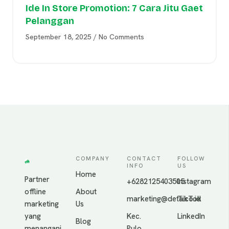
Ide In Store Promotion: 7 Cara Jitu Gaet
Pelanggan
September 18, 2025
No Comments
COMPANY
CONTACT
FOLLOW
INFO
US
Home
Partner
+6282125403505
Instagram
offline
About
marketing@deta.co.id
TikTok
marketing
Us
yang
Kec.
LinkedIn
Blog
menangani
Pulo