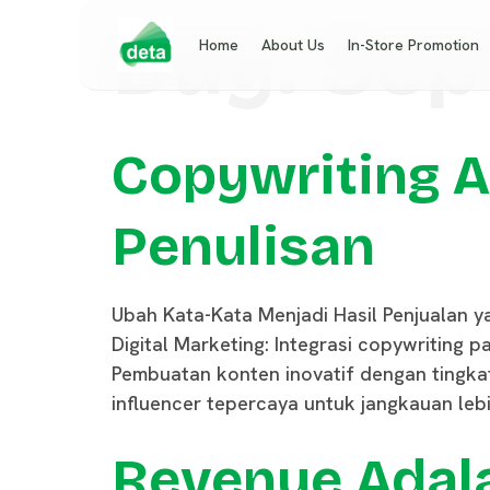
Day:
Sep
Home
About Us
In-Store Promotion
Copywriting Ad
Penulisan
Ubah Kata-Kata Menjadi Hasil Penjualan y
Digital Marketing: Integrasi copywriting
Pembuatan konten inovatif dengan tingk
influencer tepercaya untuk jangkauan lebih
Revenue Adala