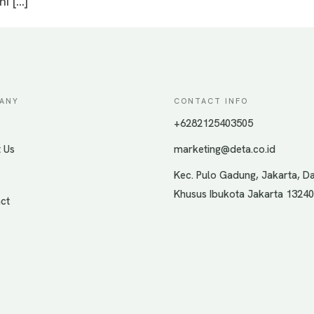
i […]
ANY
CONTACT INFO
+6282125403505
 Us
marketing@deta.co.id
Kec. Pulo Gadung, Jakarta, D
Khusus Ibukota Jakarta 13240
ct