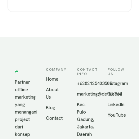
COMPANY
CONTACT
FOLLOW
INFO
US
Home
Partner
+6282125403505
Instagram
offline
About
marketing@deta.co.id
TikTok
marketing
Us
yang
Kec.
LinkedIn
Blog
menangani
Pulo
YouTube
Contact
project
Gadung,
dari
Jakarta,
konsep
Daerah