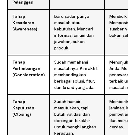
Pelanggan
Tahap
Baru sadar punya
Mendidik dan
Kesadaran
masalah atau
Memposisik
(Awareness)
kebutuhan. Mencari
sumber yang
informasi umum dan
bukan sebaga
jawaban, bukan
produk.
Tahap
Sudah memahami
Menunjukkan
Pertimbangan
masalahnya. Kini aktif
Anda. Meyak
(Consideration)
membandingkan
penawaran An
berbagai solusi, fitur,
terbaik untu
dan
brand
yang ada.
masalah mer
Tahap
Sudah hampir
Memberikan b
Keputusan
memutuskan, tapi
jaminan. Me
(Closing)
butuh validasi dan
pembelian te
dorongan terakhir
dan merupak
untuk menghilangkan
cerdas.
keraguan.