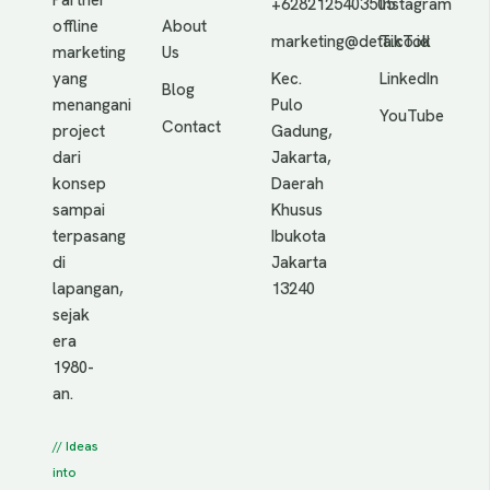
Partner
+6282125403505
Instagram
offline
About
marketing@deta.co.id
TikTok
marketing
Us
yang
Kec.
LinkedIn
Blog
menangani
Pulo
YouTube
Contact
project
Gadung,
dari
Jakarta,
konsep
Daerah
sampai
Khusus
terpasang
Ibukota
di
Jakarta
lapangan,
13240
sejak
era
1980-
an.
// Ideas
into