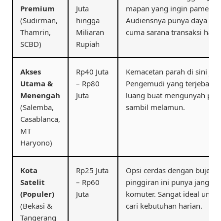
Premium
Juta
mapan yang ingin pamer pres
(Sudirman,
hingga
Audiensnya punya daya beli
Thamrin,
Miliaran
cuma sarana transaksi haria
SCBD)
Rupiah
Akses
Rp40 Juta
Kemacetan parah di sini just
Utama &
– Rp80
Pengemudi yang terjebak m
Menengah
Juta
luang buat mengunyah pelan
(Salemba,
sambil melamun.
Casablanca,
MT
Haryono)
Kota
Rp25 Juta
Opsi cerdas dengan bujet l
Satelit
– Rp60
pinggiran ini punya jangkau
(Populer)
Juta
komuter. Sangat ideal unt
(Bekasi &
cari kebutuhan harian.
Tangerang