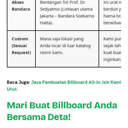
Akses
Bentangan Tol Prof. Dr.
Ini urat nad
Bandara
Sedyatmo (Lintasan utama
berduit yan
Jakarta – Bandara Soekarno
Nama brand 
Hatta).
berwibawa di 
Custom
Mana saja lokasi yang
Kami punya 
(Sesuai
Anda incar di luar katalog
sejak tahun
Request)
resmi kami.
kuat buat me
inginkan.
Baca Juga:
Jasa Pembuatan Billboard All-in: Izin Kami
Urus
Mari Buat Billboard Anda
Bersama Deta!