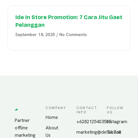
Ide In Store Promotion: 7 Cara Jitu Gaet
Pelanggan
September 18, 2025
No Comments
COMPANY
CONTACT
FOLLOW
INFO
US
Home
Partner
+6282125403505
Instagram
offline
About
marketing@deta.co.id
TikTok
marketing
Us