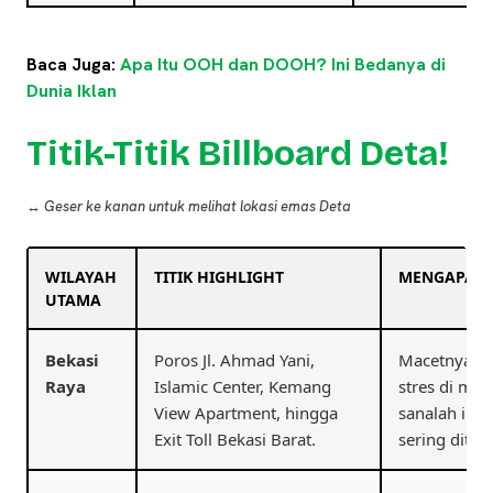
Baca Juga:
Apa Itu OOH dan DOOH? Ini Bedanya di
Dunia Iklan
Titik-Titik Billboard Deta!
↔️ Geser ke kanan untuk melihat lokasi emas Deta
WILAYAH
TITIK HIGHLIGHT
MENGAPA HA
UTAMA
Bekasi
Poros Jl. Ahmad Yani,
Macetnya Be
Raya
Islamic Center, Kemang
stres di mob
View Apartment, hingga
sanalah ikla
Exit Toll Bekasi Barat.
sering ditata