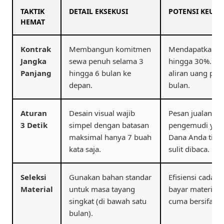
TAKTIK
DETAIL EKSEKUSI
POTENSI KEUN
HEMAT
Kontrak
Membangun komitmen
Mendapatkan di
Jangka
sewa penuh selama 3
hingga 30%. Ven
Panjang
hingga 6 bulan ke
aliran uang past
depan.
bulan.
Aturan
Desain visual wajib
Pesan jualan An
3 Detik
simpel dengan batasan
pengemudi yang 
maksimal hanya 7 buah
Dana Anda tida
kata saja.
sulit dibaca.
Seleksi
Gunakan bahan standar
Efisiensi cadang
Material
untuk masa tayang
bayar material
singkat (di bawah satu
cuma bersifat o
bulan).