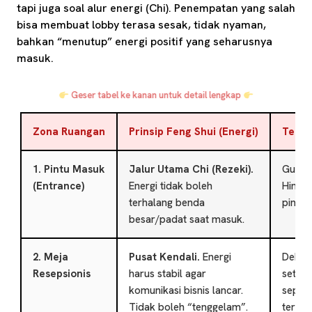
tapi juga soal alur energi (Chi). Penempatan yang salah
bisa membuat lobby terasa sesak, tidak nyaman,
bahkan “menutup” energi positif yang seharusnya
masuk.
Geser tabel ke kanan untuk detail lengkap
Zona Ruangan
Prinsip Feng Shui (Energi)
Tekni
1. Pintu Masuk
Jalur Utama Chi (Rezeki).
Gunaka
(Entrance)
Energi tidak boleh
Hindar
terhalang benda
pintu 
besar/padat saat masuk.
2. Meja
Pusat Kendali.
Energi
Dekor
Resepsionis
harus stabil agar
seting
komunikasi bisnis lancar.
sepert
Tidak boleh “tenggelam”.
terliha