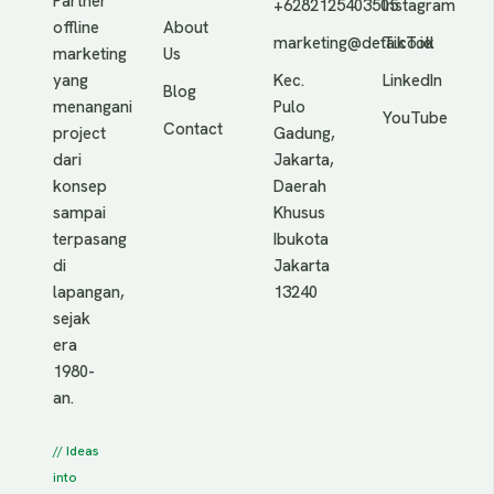
Partner
+6282125403505
Instagram
offline
About
marketing@deta.co.id
TikTok
marketing
Us
yang
Kec.
LinkedIn
Blog
menangani
Pulo
YouTube
Contact
project
Gadung,
dari
Jakarta,
konsep
Daerah
sampai
Khusus
terpasang
Ibukota
di
Jakarta
lapangan,
13240
sejak
era
1980-
an.
// Ideas
into