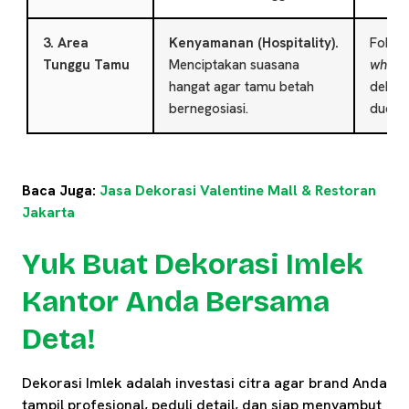
3. Area
Kenyamanan (Hospitality).
Fokus
Tunggu Tamu
Menciptakan suasana
white
d
hangat agar tamu betah
dekora
bernegosiasi.
duduk
Baca Juga:
Jasa Dekorasi Valentine Mall & Restoran
Jakarta
Yuk Buat Dekorasi Imlek
Kantor Anda Bersama
Deta!
Dekorasi Imlek adalah investasi citra agar brand Anda
tampil profesional, peduli detail, dan siap menyambut