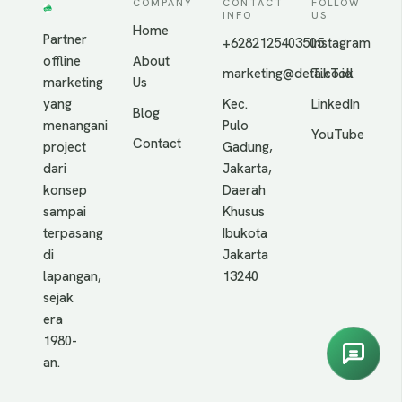
COMPANY
CONTACT
FOLLOW
INFO
US
Home
Partner
+6282125403505
Instagram
offline
About
marketing@deta.co.id
TikTok
marketing
Us
yang
Kec.
LinkedIn
Blog
menangani
Pulo
YouTube
Contact
project
Gadung,
dari
Jakarta,
konsep
Daerah
sampai
Khusus
terpasang
Ibukota
di
Jakarta
lapangan,
13240
sejak
era
1980-
an.