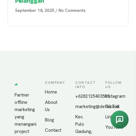
Pelanggan
September 18, 2025
No Comments
COMPANY
CONTACT
FOLLOW
INFO
US
Home
Partner
+6282125403505
Instagram
offline
About
marketing@deta.co.id
TikTok
marketing
Us
yang
Kec.
LinkedIn
Blog
menangani
Pulo
YouTube
Contact
project
Gadung,