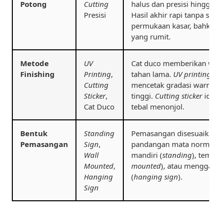
Potong
Cutting
halus dan presisi hingga h
Presisi
Hasil akhir rapi tanpa sud
permukaan kasar, bahkan 
yang rumit.
Metode
UV
Cat duco memberikan warn
Finishing
Printing
,
tahan lama.
UV printing
di
Cutting
mencetak gradasi warna 
Sticker
,
tinggi.
Cutting sticker
ideal
Cat Duco
tebal menonjol.
Bentuk
Standing
Pemasangan disesuaikan 
Pemasangan
Sign
,
pandangan mata normal. T
Wall
mandiri (
standing
), tempe
Mounted
,
mounted
), atau menggant
Hanging
(
hanging sign
).
Sign