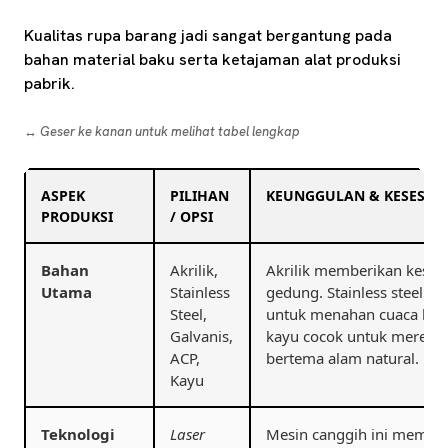
Kualitas rupa barang jadi sangat bergantung pada
bahan material baku serta ketajaman alat produksi
pabrik.
↔️ Geser ke kanan untuk melihat tabel lengkap
ASPEK
PILIHAN
KEUNGGULAN & KESESUA
PRODUKSI
/ OPSI
Bahan
Akrilik,
Akrilik memberikan kesan
Utama
Stainless
gedung. Stainless steel da
Steel,
untuk menahan cuaca lua
Galvanis,
kayu cocok untuk meresp
ACP,
bertema alam natural.
Kayu
Teknologi
Laser
Mesin canggih ini memoto