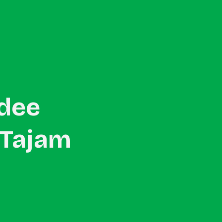
Konsultasikan Project →
dee
 Tajam