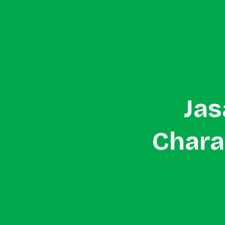
Home
About Us
In-Store Promotion
Ja
Chara