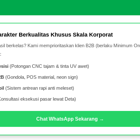
rakter Berkualitas Khusus Skala Korporat
asil berkelas? Kami memprioritaskan klien B2B (berlaku Minimum O
:
sisi
(Potongan CNC tajam & tinta UV awet)
2B
(Gondola, POS material, neon sign)
il
(Sistem antrean rapi anti meleset)
onsultasi eksekusi pasar lewat Deta)
Chat WhatsApp Sekarang →