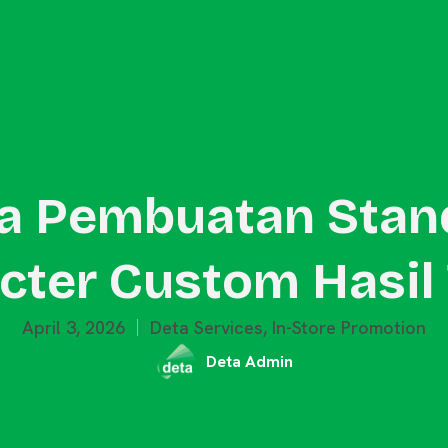
Outdoor Promotion
Event Activation
Merchandise
Blog
sa Pembuatan Stan
cter Custom Hasil
April 3, 2026
Deta Services
,
In-Store Promotion
Deta Admin