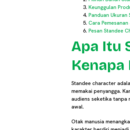
Keunggulan Produ
Panduan Ukuran 
Cara Pemesanan 
Pesan Standee Ch
Apa Itu
Kenapa 
Standee character adala
memakai penyangga. Kam
audiens seketika tanpa 
awal.
Otak manusia menangkap 
karakter berdiri menjad