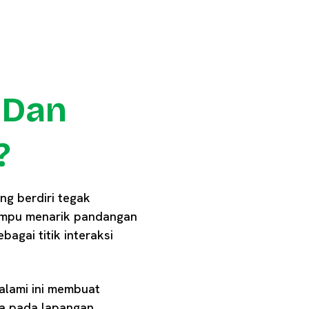
 Dan
?
ng berdiri tegak
mampu menarik pandangan
agai titik interaksi
 alami ini membuat
da pada lapangan.