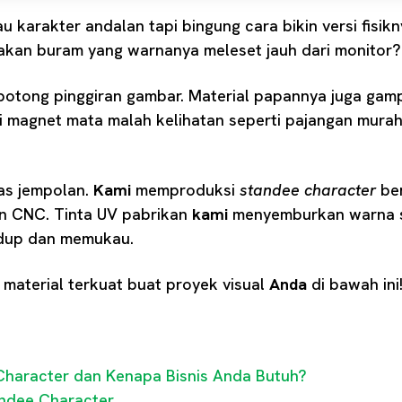
 karakter andalan tapi bingung cara bikin versi fisikn
takan buram yang warnanya meleset jauh dari monitor?
 potong pinggiran gambar. Material papannya juga gam
di magnet mata malah kelihatan seperti pajangan murah
as jempolan.
Kami
memproduksi
standee character
ber
n CNC. Tinta UV pabrikan
kami
menyemburkan warna su
idup dan memukau.
 material terkuat buat proyek visual
Anda
di bawah ini
Character dan Kenapa Bisnis Anda Butuh?
andee Character