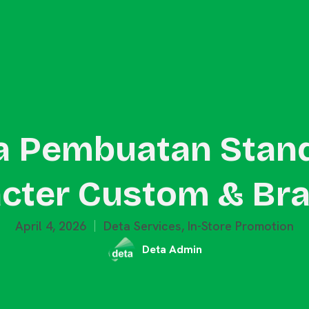
Outdoor Promotion
Event Activation
Merchandise
Blog
a Pembuatan Stan
cter Custom & Br
April 4, 2026
Deta Services
,
In-Store Promotion
Deta Admin