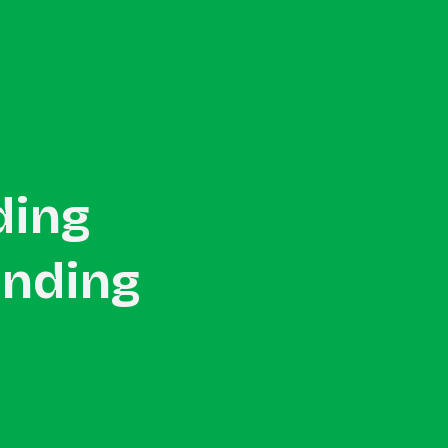
Konsultasikan Project →
ding
anding