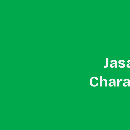
Home
About Us
In-Store Promotion
Jas
Chara