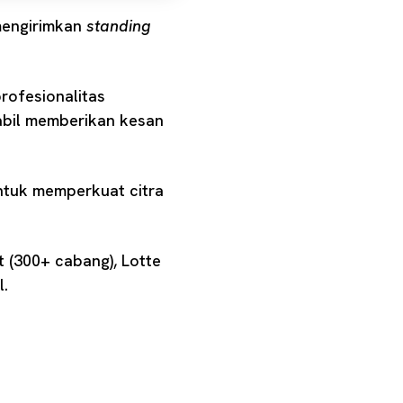
mengirimkan
standing
rofesionalitas
tabil memberikan kesan
untuk memperkuat citra
t (300+ cabang), Lotte
l.