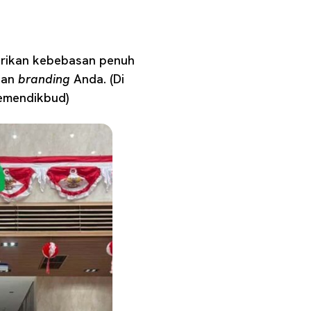
erikan kebebasan penuh
han
branding
Anda. (Di
Kemendikbud)