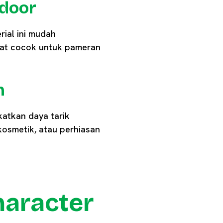
ndoor
rial ini mudah
gat cocok untuk pameran
h
katkan daya tarik
 kosmetik, atau perhiasan
haracter