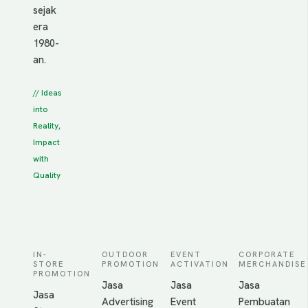
sejak
era
1980-
an.
// Ideas
into
Reality,
Impact
with
Quality
IN-
OUTDOOR
EVENT
CORPORATE
STORE
PROMOTION
ACTIVATION
MERCHANDISE
PROMOTION
Jasa
Jasa
Jasa
Jasa
Advertising
Event
Pembuatan