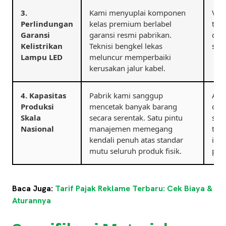
3.
Kami menyuplai komponen
Vis
Perlindungan
kelas premium berlabel
ter
Garansi
garansi resmi pabrikan.
dar
Kelistrikan
Teknisi bengkel lekas
seu
Lampu LED
meluncur memperbaiki
kerusakan jalur kabel.
4. Kapasitas
Pabrik kami sanggup
And
Produksi
mencetak banyak barang
cab
Skala
secara serentak. Satu pintu
sam
Nasional
manajemen memegang
tok
kendali penuh atas standar
ide
mutu seluruh produk fisik.
pul
Baca Juga:
Tarif Pajak Reklame Terbaru: Cek Biaya &
Aturannya