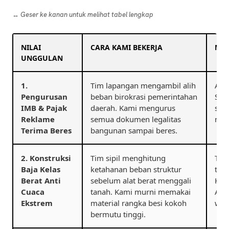
↔️ Geser ke kanan untuk melihat tabel lengkap
NILAI
CARA KAMI BEKERJA
MAN
UNGGULAN
1.
Tim lapangan mengambil alih
And
Pengurusan
beban birokrasi pemerintahan
Sat
IMB & Pajak
daerah. Kami mengurus
san
Reklame
semua dokumen legalitas
men
Terima Beres
bangunan sampai beres.
2. Konstruksi
Tim sipil menghitung
Tia
Baja Kelas
ketahanan beban struktur
tiu
Berat Anti
sebelum alat berat menggali
Kes
Cuaca
tanah. Kami murni memakai
And
Ekstrem
material rangka besi kokoh
wah
bermutu tinggi.