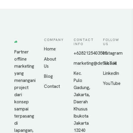
COMPANY
CONTACT
FOLLOW
INFO
US
Home
Partner
+6282125403505
Instagram
offline
About
marketing@deta.co.id
TikTok
marketing
Us
yang
Kec.
LinkedIn
Blog
menangani
Pulo
YouTube
Contact
project
Gadung,
dari
Jakarta,
konsep
Daerah
sampai
Khusus
terpasang
Ibukota
di
Jakarta
lapangan,
13240