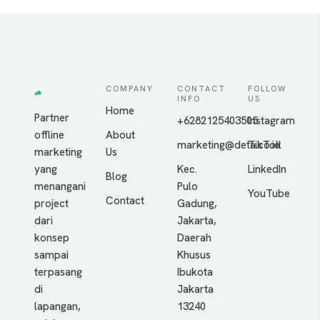
COMPANY
CONTACT
FOLLOW
INFO
US
Home
Partner
+6282125403505
Instagram
offline
About
marketing@deta.co.id
TikTok
marketing
Us
yang
Kec.
LinkedIn
Blog
menangani
Pulo
YouTube
Contact
project
Gadung,
dari
Jakarta,
konsep
Daerah
sampai
Khusus
terpasang
Ibukota
di
Jakarta
lapangan,
13240