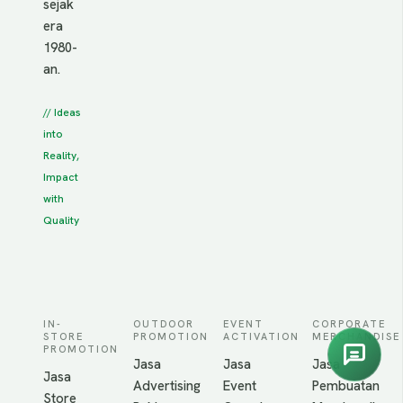
sejak
era
1980-
an.
// Ideas
into
Reality,
Impact
with
Quality
IN-
OUTDOOR
EVENT
CORPORATE
STORE
PROMOTION
ACTIVATION
MERCHANDISE
PROMOTION
Jasa
Jasa
Jasa
Jasa
Advertising
Event
Pembuatan
Store