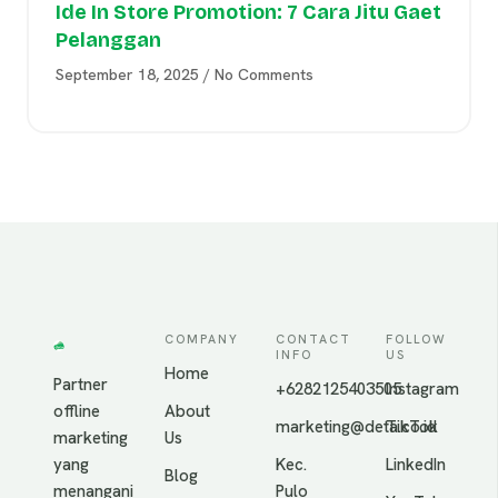
Ide In Store Promotion: 7 Cara Jitu Gaet
Pelanggan
September 18, 2025
No Comments
COMPANY
CONTACT
FOLLOW
INFO
US
Home
Partner
+6282125403505
Instagram
offline
About
marketing@deta.co.id
TikTok
marketing
Us
yang
Kec.
LinkedIn
Blog
menangani
Pulo