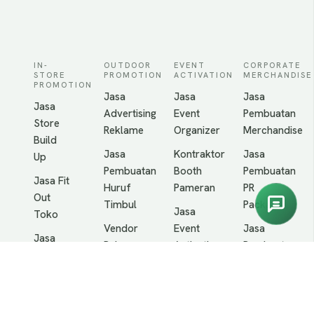
IN-
OUTDOOR
EVENT
CORPORATE
STORE
PROMOTION
ACTIVATION
MERCHANDISE
PROMOTION
Jasa
Jasa
Jasa
Jasa
Advertising
Event
Pembuatan
Store
Reklame
Organizer
Merchandise
Build
Jasa
Kontraktor
Jasa
Up
Pembuatan
Booth
Pembuatan
Jasa Fit
Huruf
Pameran
PR
Out
Timbul
Package
Jasa
Toko
Vendor
Event
Jasa
Jasa
Pylon
Activation
Pembuatan
Kontraktor
Sign
Tumbler
Jasa
Interior
Jasa
Pembuatan
Vendor
Jasa
Branding
Gate
Lanyard
Pembuatan