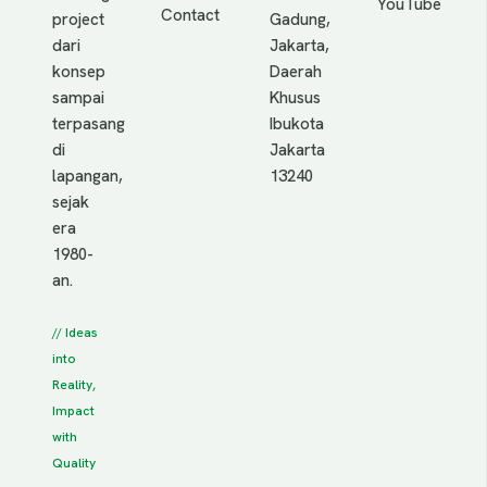
YouTube
Contact
project
Gadung,
dari
Jakarta,
konsep
Daerah
sampai
Khusus
terpasang
Ibukota
di
Jakarta
lapangan,
13240
sejak
era
1980-
an.
// Ideas
into
Reality,
Impact
with
Quality