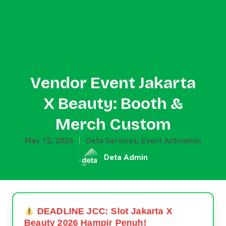
Vendor Event Jakarta
X Beauty: Booth &
Merch Custom
May 12, 2026
Deta Services
,
Event Activation
Deta Admin
DEADLINE JCC: Slot Jakarta X
Beauty 2026 Hampir Penuh!