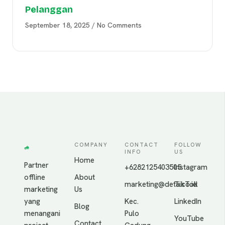
Pelanggan
September 18, 2025
No Comments
COMPANY
CONTACT
FOLLOW
INFO
US
Home
Partner
+6282125403505
Instagram
offline
About
marketing@deta.co.id
TikTok
marketing
Us
yang
Kec.
LinkedIn
Blog
menangani
Pulo
YouTube
Contact