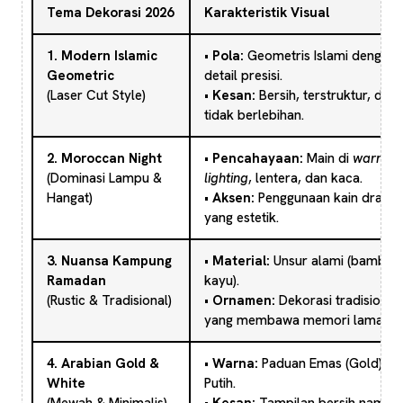
Tema Dekorasi 2026
Karakteristik Visual
1. Modern Islamic
•
Pola:
Geometris Islami dengan
Geometric
detail presisi.
(Laser Cut Style)
•
Kesan:
Bersih, terstruktur, dan
tidak berlebihan.
2. Moroccan Night
•
Pencahayaan:
Main di
warm
(Dominasi Lampu &
lighting
, lentera, dan kaca.
Hangat)
•
Aksen:
Penggunaan kain drape
yang estetik.
3. Nuansa Kampung
•
Material:
Unsur alami (bambu,
Ramadan
kayu).
(Rustic & Tradisional)
•
Ornamen:
Dekorasi tradisional
yang membawa memori lama.
4. Arabian Gold &
•
Warna:
Paduan Emas (Gold) &
White
Putih.
(Mewah & Minimalis)
•
Kesan:
Tampilan bersih namun