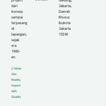
project
Gadung,
dari
Jakarta,
konsep
Daerah
sampai
Khusus
terpasang
Ibukota
di
Jakarta
lapangan,
13240
sejak
era
1980-
an.
// Ideas
into
Reality,
Impact
with
Quality